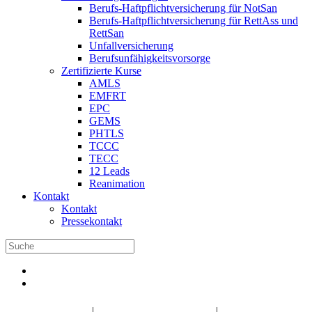
Berufs-Haftpflichtversicherung für NotSan
Berufs-Haftpflichtversicherung für RettAss und
RettSan
Unfallversicherung
Berufsunfähigkeitsvorsorge
Zertifizierte Kurse
AMLS
EMFRT
EPC
GEMS
PHTLS
TCCC
TECC
12 Leads
Reanimation
Kontakt
Kontakt
Pressekontakt
DBRD Shop
DBRD Akademie
DGRN
|
|