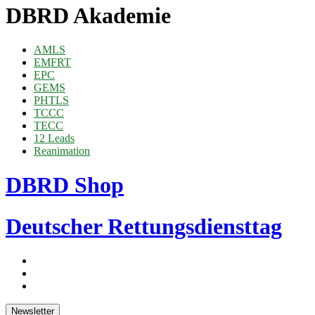
DBRD Akademie
AMLS
EMFRT
EPC
GEMS
PHTLS
TCCC
TECC
12 Leads
Reanimation
DBRD Shop
Deutscher Rettungsdiensttag
Newsletter