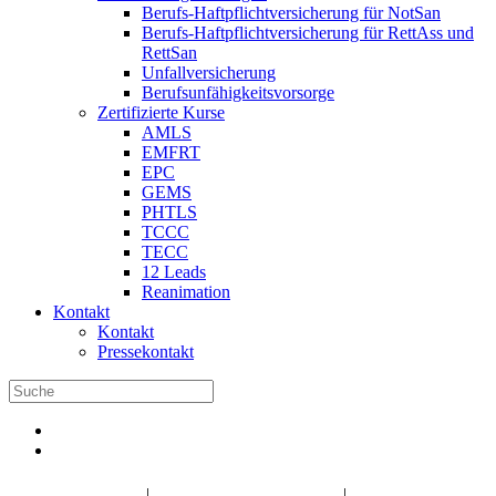
Berufs-Haftpflichtversicherung für NotSan
Berufs-Haftpflichtversicherung für RettAss und
RettSan
Unfallversicherung
Berufsunfähigkeitsvorsorge
Zertifizierte Kurse
AMLS
EMFRT
EPC
GEMS
PHTLS
TCCC
TECC
12 Leads
Reanimation
Kontakt
Kontakt
Pressekontakt
DBRD Shop
DBRD Akademie
DGRN
|
|