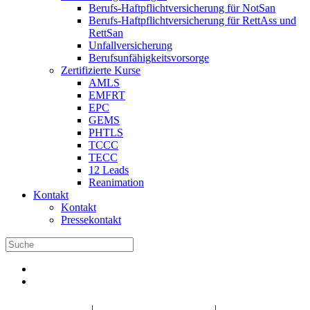
Berufs-Haftpflichtversicherung für NotSan
Berufs-Haftpflichtversicherung für RettAss und
RettSan
Unfallversicherung
Berufsunfähigkeitsvorsorge
Zertifizierte Kurse
AMLS
EMFRT
EPC
GEMS
PHTLS
TCCC
TECC
12 Leads
Reanimation
Kontakt
Kontakt
Pressekontakt
DBRD Shop
DBRD Akademie
DGRN
|
|