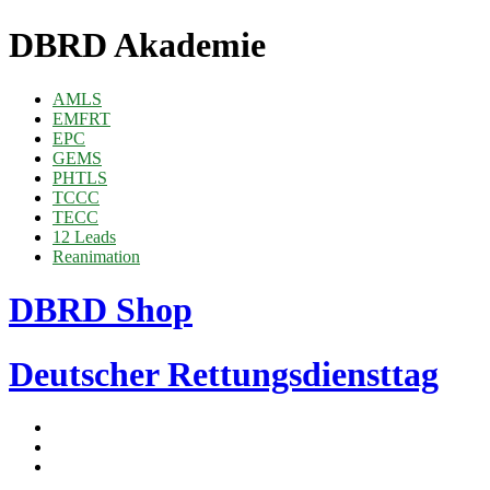
DBRD Akademie
AMLS
EMFRT
EPC
GEMS
PHTLS
TCCC
TECC
12 Leads
Reanimation
DBRD Shop
Deutscher Rettungsdiensttag