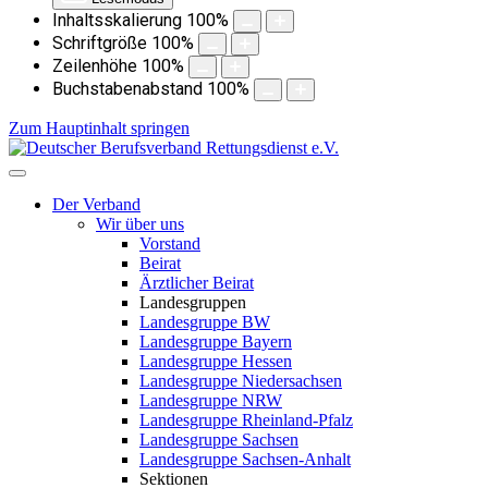
Inhaltsskalierung
100
%
Schriftgröße
100
%
Zeilenhöhe
100
%
Buchstabenabstand
100
%
Zum Hauptinhalt springen
Der Verband
Wir über uns
Vorstand
Beirat
Ärztlicher Beirat
Landesgruppen
Landesgruppe BW
Landesgruppe Bayern
Landesgruppe Hessen
Landesgruppe Niedersachsen
Landesgruppe NRW
Landesgruppe Rheinland-Pfalz
Landesgruppe Sachsen
Landesgruppe Sachsen-Anhalt
Sektionen