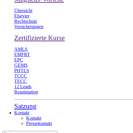
Übersicht
Elsevier
Rechtschutz
Versicherungen
Zertifizierte Kurse
AMLS
EMFRT
EPC
GEMS
PHTLS
TCCC
TECC
12 Leads
Reanimation
Satzung
Kontakt
Kontakt
Pressekontakt