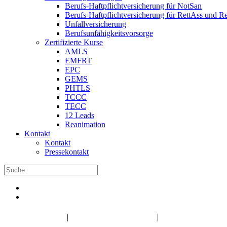
Berufs-Haftpflichtversicherung für NotSan
Berufs-Haftpflichtversicherung für RettAss und R
Unfallversicherung
Berufsunfähigkeitsvorsorge
Zertifizierte Kurse
AMLS
EMFRT
EPC
GEMS
PHTLS
TCCC
TECC
12 Leads
Reanimation
Kontakt
Kontakt
Pressekontakt
DBRD Shop
DBRD Akademie
DGRN
|
|