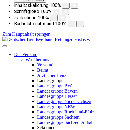
Inhaltsskalierung
100
%
Schriftgröße
100
%
Zeilenhöhe
100
%
Buchstabenabstand
100
%
Zum Hauptinhalt springen
Der Verband
Wir über uns
Vorstand
Beirat
Ärztlicher Beirat
Landesgruppen
Landesgruppe BW
Landesgruppe Bayern
Landesgruppe Hessen
Landesgruppe Niedersachsen
Landesgruppe NRW
Landesgruppe Rheinland-Pfalz
Landesgruppe Sachsen
Landesgruppe Sachsen-Anhalt
Sektionen