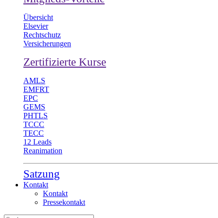
Übersicht
Elsevier
Rechtschutz
Versicherungen
Zertifizierte Kurse
AMLS
EMFRT
EPC
GEMS
PHTLS
TCCC
TECC
12 Leads
Reanimation
Satzung
Kontakt
Kontakt
Pressekontakt