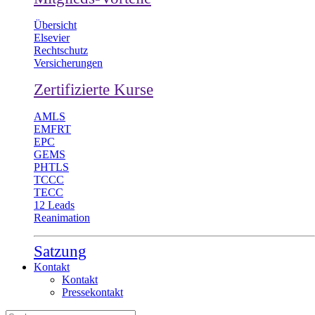
Übersicht
Elsevier
Rechtschutz
Versicherungen
Zertifizierte Kurse
AMLS
EMFRT
EPC
GEMS
PHTLS
TCCC
TECC
12 Leads
Reanimation
Satzung
Kontakt
Kontakt
Pressekontakt