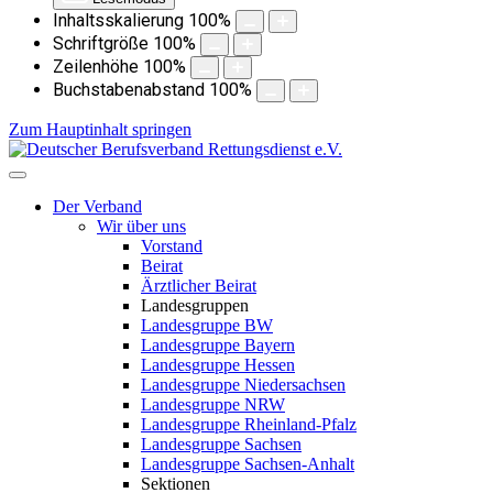
Inhaltsskalierung
100
%
Schriftgröße
100
%
Zeilenhöhe
100
%
Buchstabenabstand
100
%
Zum Hauptinhalt springen
Der Verband
Wir über uns
Vorstand
Beirat
Ärztlicher Beirat
Landesgruppen
Landesgruppe BW
Landesgruppe Bayern
Landesgruppe Hessen
Landesgruppe Niedersachsen
Landesgruppe NRW
Landesgruppe Rheinland-Pfalz
Landesgruppe Sachsen
Landesgruppe Sachsen-Anhalt
Sektionen