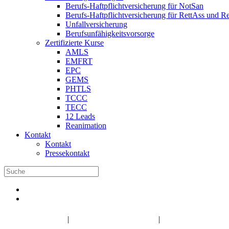
Berufs-Haftpflichtversicherung für NotSan
Berufs-Haftpflichtversicherung für RettAss und R
Unfallversicherung
Berufsunfähigkeitsvorsorge
Zertifizierte Kurse
AMLS
EMFRT
EPC
GEMS
PHTLS
TCCC
TECC
12 Leads
Reanimation
Kontakt
Kontakt
Pressekontakt
DBRD Shop
DBRD Akademie
DGRN
|
|