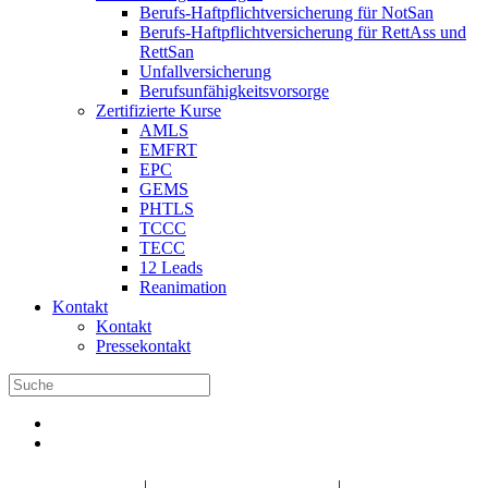
Berufs-Haftpflichtversicherung für NotSan
Berufs-Haftpflichtversicherung für RettAss und
RettSan
Unfallversicherung
Berufsunfähigkeitsvorsorge
Zertifizierte Kurse
AMLS
EMFRT
EPC
GEMS
PHTLS
TCCC
TECC
12 Leads
Reanimation
Kontakt
Kontakt
Pressekontakt
DBRD Shop
DBRD Akademie
DGRN
|
|